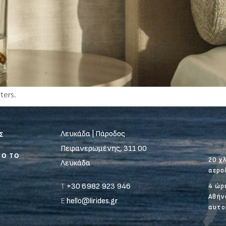
ters.
Λευκάδα | Πάροδος
Σ
Πεφανερωμένης, 311 00
ΠΟ ΤΟ
20 χ
Λευκάδα
αερο
T
+30 6982 923 946
4 ώρ
Αθήν
E
hello@lirides.gr
αυτο